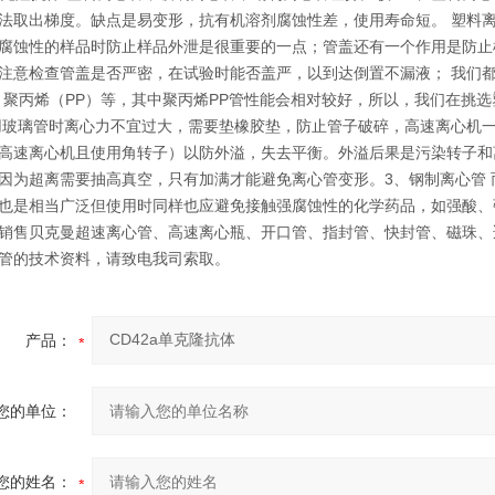
法取出梯度。缺点是易变形，抗有机溶剂腐蚀性差，使用寿命短。 塑料
腐蚀性的样品时防止样品外泄是很重要的一点；管盖还有一个作用是防止
注意检查管盖是否严密，在试验时能否盖严，以到达倒置不漏液； 我们
，聚丙烯（PP）等，其中聚丙烯PP管性能会相对较好，所以，我们在挑
用玻璃管时离心力不宜过大，需要垫橡胶垫，防止管子破碎，高速离心机
高速离心机且使用角转子）以防外溢，失去平衡。外溢后果是污染转子和
因为超离需要抽高真空，只有加满才能避免离心管变形。3、钢制离心管
也是相当广泛但使用时同样也应避免接触强腐蚀性的化学药品，如强酸、
销售贝克曼超速离心管、高速离心瓶、开口管、指封管、快封管、磁珠、
管的技术资料，请致电我司索取。
产品：
您的单位：
您的姓名：