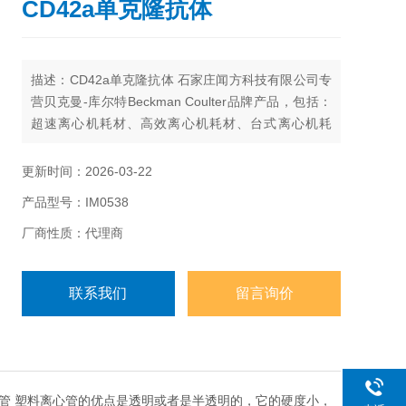
CD42a单克隆抗体
描述：CD42a单克隆抗体 石家庄闻方科技有限公司专
营贝克曼-库尔特Beckman Coulter品牌产品，包括：
超速离心机耗材、高效离心机耗材、台式离心机耗
材、离心机工具、Agencourt核酸提取和纯化试剂、自
动化工作站耗材、Echo耗材、颗粒特性和计数产品试
更新时间：2026-03-22
剂耗材、流式细胞仪试剂耗材和软件、MD美谷分子酶
产品型号：IM0538
标板/微孔板。
厂商性质：代理商
联系我们
留言询价
心管 塑料离心管的优点是透明或者是半透明的，它的硬度小，