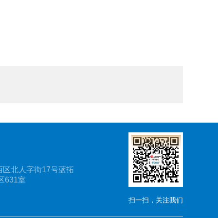
区北人字街17号蓝拓
631室
扫一扫，关注我们