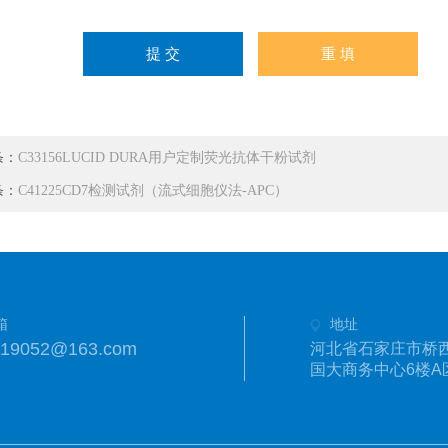
条：
C33156LUCID DURA用户定制荧光抗体干粉试剂
条：
C41225CD7检测试剂（流式细胞仪法-APC）
箱
地址
019052@163.com
河北省石家庄市桥西
国大商务中心6楼A区