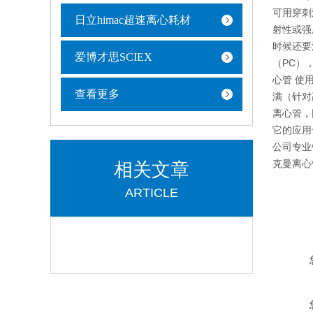
可用穿刺
日立himac超速离心耗材
射性或强
时候还要
爱博才思SCIEX
（PC）
心管 使
查看更多
满（针对
离心管，
它的应用
公司专业
克曼离心
相关文章
ARTICLE