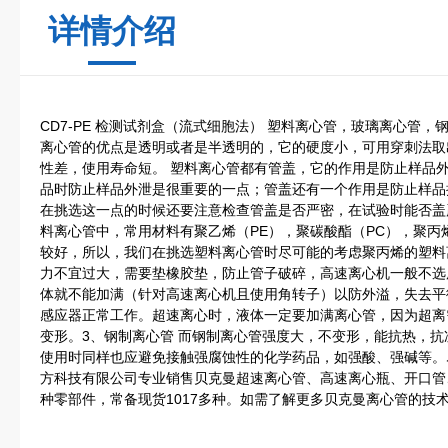
详情介绍
CD7-PE 检测试剂盒（流式细胞法） 塑料离心管，玻璃离心管，
离心管的优点是透明或者是半透明的，它的硬度小，可用穿刺法取
性差，使用寿命短。 塑料离心管都有管盖，它的作用是防止样品
品时防止样品外泄是很重要的一点；管盖还有一个作用是防止样品
在挑选这一点的时候还要注意检查管盖是否严密，在试验时能否盖
料离心管中，常用材料有聚乙烯（PE），聚碳酸酯（PC），聚丙
较好，所以，我们在挑选塑料离心管时尽可能的考虑聚丙烯的塑料
力不宜过大，需要垫橡胶垫，防止管子破碎，高速离心机一般不选
体就不能加满（针对高速离心机且使用角转子）以防外溢，失去平
感应器正常工作。超速离心时，液体一定要加满离心管，因为超离
变形。3、钢制离心管 而钢制离心管强度大，不变形，能抗热，
使用时同样也应避免接触强腐蚀性的化学药品，如强酸、强碱等。
方科技有限公司专业销售贝克曼超速离心管、高速离心瓶、开口管
种零部件，常备现货1017多种。如需了解更多贝克曼离心管的技