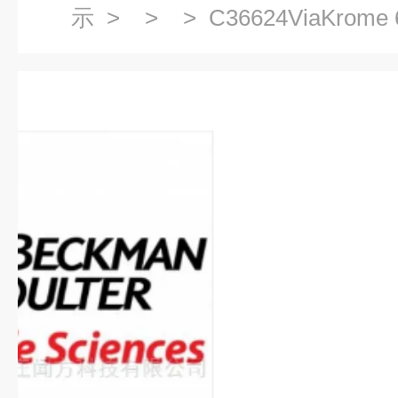
示
> > > C36624ViaKrom