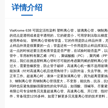
详情介绍
ViaKrome 638 可固定活性染料 塑料离心管，玻璃离心管，钢
的优点是透明或者是半透明的，它的硬度小，可用穿刺法取出梯度
使用寿命短。 塑料离心管都有管盖，它的作用是防止样品外泄，
止样品外泄是很重要的一点；管盖还有一个作用是防止样品挥发以
这一点的时候还要注意检查管盖是否严密，在试验时能否盖严，以
管中，常用材料有聚乙烯（PE），聚碳酸酯（PC），聚丙烯（P
所以，我们在挑选塑料离心管时尽可能的考虑聚丙烯的塑料离心管
过大，需要垫橡胶垫，防止管子破碎，高速离心机一般不选用玻璃
能加满（针对高速离心机且使用角转子）以防外溢，失去平衡。外
正常工作。超速离心时，液体一定要加满离心管，因为超离需要抽
3、钢制离心管 而钢制离心管强度大，不变形，能抗热，抗冻，
同样也应避免接触强腐蚀性的化学药品，如强酸、强碱等。尽量避
有限公司专业销售贝克曼超速离心管、高速离心瓶、开口管、指封
件，常备现货1235多种。如需了解更多贝克曼离心管的技术资料