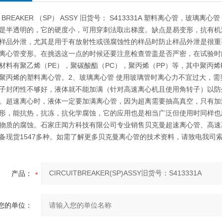
IT BREAKER （SP） ASSY 旧货号： S413331A 塑料离心管
是半透明的，它的硬度小，可用穿刺法取出梯度。缺点是易变形，抗有机
样品外泄，尤其是用于有放射性或强腐蚀性的样品时防止样品外泄是很重
离心管变形。在挑选这一点的时候还要注意检查管盖是否严密，在试验时
材料有聚乙烯（PE），聚碳酸酯（PC），聚丙烯（PP）等，其中聚丙
聚丙烯的塑料离心管。2、玻璃离心管 使用玻璃管时离心力不宜过大，
子封闭性不够好，液体就不能加满（针对高速离心机且使用角转子）以防
。超速离心时，液体一定要加满离心管，因为超离需要抽高真空，只有加
形，能抗热，抗冻，抗化学腐蚀，它的应用也是相当广泛但使用时同样也
物质的腐蚀。石家庄闻方科技有限公司专业销售贝克曼超速离心管、高速
备现货1547多种。如需了解更多贝克曼离心管的技术资料，请致电我司
产品：
您的单位：