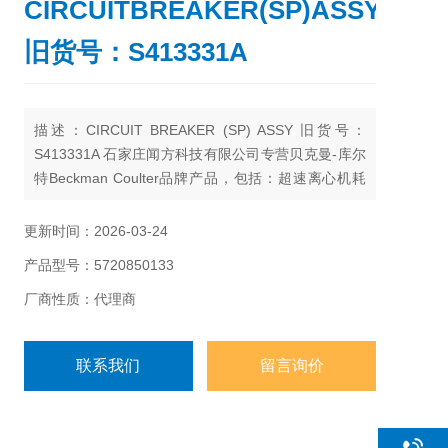
CIRCUITBREAKER(SP)ASSY
旧货号：S413331A
描述：CIRCUIT BREAKER (SP) ASSY 旧货号：
S413331A 石家庄闻方科技有限公司专营贝克曼-库尔
特Beckman Coulter品牌产品，包括：超速离心机耗
材、高效离心机耗材、台式离心机耗材、离心机工
具、Agencourt核酸提取和纯化试剂、自动化工作站耗
更新时间：2026-03-24
材、Echo耗材、颗粒特性和计数产品试剂耗材、流式
产品型号：5720850133
细胞仪试剂耗材和软件、MD美谷分子酶标板/微孔
板。
厂商性质：代理商
联系我们
留言询价