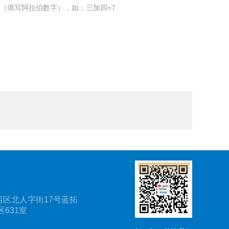
（填写阿拉伯数字），如：三加四=7
区北人字街17号蓝拓
631室