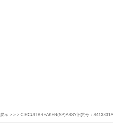
> > > CIRCUITBREAKER(SP)ASSY旧货号：S413331A
展示