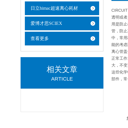
日立himac超速离心耗材
CIRCU
透明或者
爱博才思SCIEX
用是防止
管，防止
中，常用
查看更多
能的考虑
离心管盖
正常工作
大，不变
相关文章
这些化学
ARTICLE
部件，常