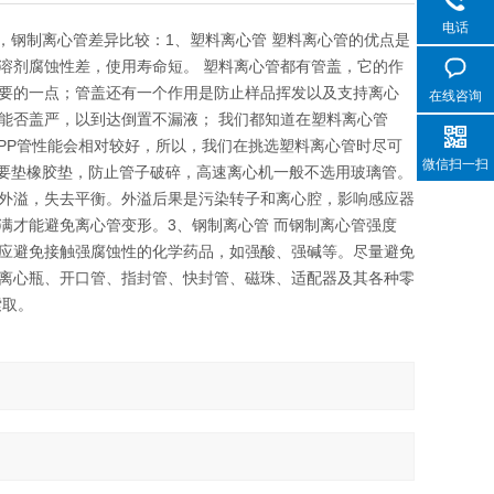
电话
，玻璃离心管，钢制离心管差异比较：1、塑料离心管 塑料离心管的优点是
溶剂腐蚀性差，使用寿命短。 塑料离心管都有管盖，它的作
要的一点；管盖还有一个作用是防止样品挥发以及支持离心
在线咨询
能否盖严，以到达倒置不漏液； 我们都知道在塑料离心管
烯PP管性能会相对较好，所以，我们在挑选塑料离心管时尽可
微信扫一扫
需要垫橡胶垫，防止管子破碎，高速离心机一般不选用玻璃管。
外溢，失去平衡。外溢后果是污染转子和离心腔，影响感应器
满才能避免离心管变形。3、钢制离心管 而钢制离心管强度
应避免接触强腐蚀性的化学药品，如强酸、强碱等。尽量避免
离心瓶、开口管、指封管、快封管、磁珠、适配器及其各种零
索取。