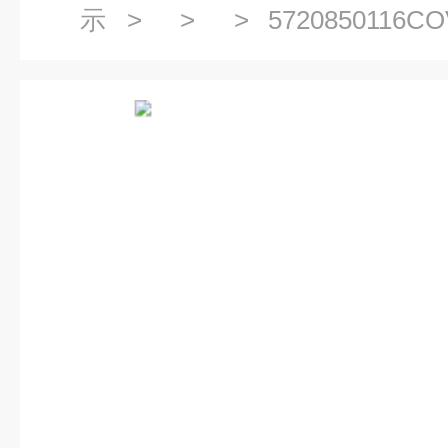
示
> > > 5720850116COV
ASSY 旧货号：S413254A