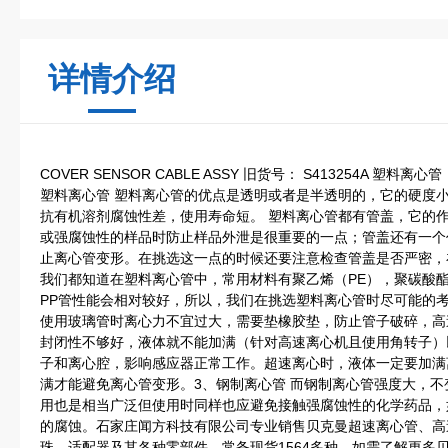
详情介绍
COVER SENSOR CABLE ASSY 旧货号： S413254A 
塑料离心管 塑料离心管的优点是透明或者是半透明的，它的硬度
抗有机溶剂腐蚀性差，使用寿命短。 塑料离心管都有管盖，它的
或强腐蚀性的样品时防止样品外泄是很重要的一点；管盖还有一个
止离心管变形。在挑选这一点的时候还要注意检查管盖是否严密，
我们都知道在塑料离心管中，常用材料有聚乙烯（PE），聚碳酸酯
PP管性能会相对较好，所以，我们在挑选塑料离心管时尽可能的
使用玻璃管时离心力不宜过大，需要垫橡胶垫，防止管子破碎，高
封闭性不够好，液体就不能加满（针对高速离心机且使用角转子）
子和离心腔，影响感应器正常工作。超速离心时，液体一定要加满
满才能避免离心管变形。3、钢制离心管 而钢制离心管强度大，
用也是相当广泛但使用时同样也应避免接触强腐蚀性的化学药品，
的腐蚀。石家庄闻方科技有限公司专业销售贝克曼超速离心管、高
珠、适配器及其各种零部件，常备现货1564多种。如需了解更多