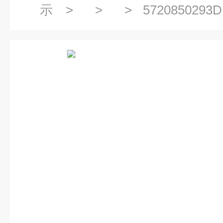
示
> > > 5720850293D.P
S413330A