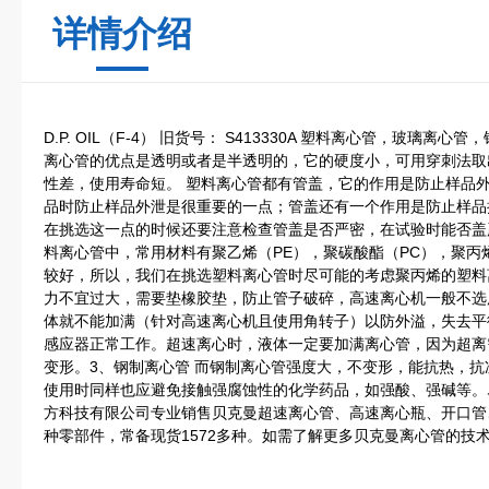
详情介绍
D.P. OIL（F-4） 旧货号： S413330A 塑料离心管，玻璃
离心管的优点是透明或者是半透明的，它的硬度小，可用穿刺法取
性差，使用寿命短。 塑料离心管都有管盖，它的作用是防止样品
品时防止样品外泄是很重要的一点；管盖还有一个作用是防止样品
在挑选这一点的时候还要注意检查管盖是否严密，在试验时能否盖
料离心管中，常用材料有聚乙烯（PE），聚碳酸酯（PC），聚丙
较好，所以，我们在挑选塑料离心管时尽可能的考虑聚丙烯的塑料
力不宜过大，需要垫橡胶垫，防止管子破碎，高速离心机一般不选
体就不能加满（针对高速离心机且使用角转子）以防外溢，失去平
感应器正常工作。超速离心时，液体一定要加满离心管，因为超离
变形。3、钢制离心管 而钢制离心管强度大，不变形，能抗热，
使用时同样也应避免接触强腐蚀性的化学药品，如强酸、强碱等。
方科技有限公司专业销售贝克曼超速离心管、高速离心瓶、开口管
种零部件，常备现货1572多种。如需了解更多贝克曼离心管的技