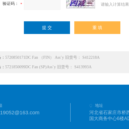
验证码：
请输入计算结果
条：
5720850171DC Fan （FIN） Ass’y 旧货号： S412218A
条：
5721850099DC Fan (SP)Ass’y 旧货号： S413993A
箱
地址
019052@163.com
河北省石家庄市桥西
国大商务中心6楼A区