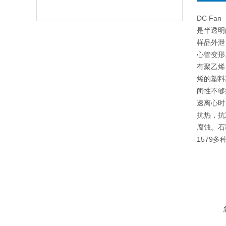
DC Fa
是半透明
样品外泄
心管变形
有聚乙烯
烯的塑料
闭性不够
速离心时
抗热，抗
腐蚀。石
1579