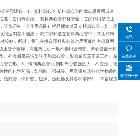
，钢制离心管差异比较：1、塑料离心管 塑料离心管的优点是透明或者
性差，使用寿命短。 塑料离心管都有管盖，它的作用是防止
；管盖还有一个作用是防止样品挥发以及支持离心管，防止离
以到达倒置不漏液； 我们都知道在塑料离心管中，常用材料
电话
会相对较好，所以，我们在挑选塑料离心管时尽可能的考虑聚丙
，防止管子破碎，高速离心机一般不选用玻璃管。离心管盖子封
衡。外溢后果是污染转子和离心腔，影响感应器正常工作。超
在线咨询
心管变形。3、钢制离心管 而钢制离心管强度大，不变形，能
蚀性的化学药品，如强酸、强碱等。尽量避免这些化学物质的
微信扫一扫
、指封管、快封管、磁珠、适配器及其各种零部件，常备现货