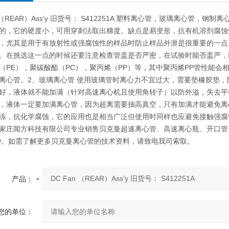
n （REAR）Ass’y 旧货号： S412251A 塑料离心管，玻璃离心管
的，它的硬度小，可用穿刺法取出梯度。缺点是易变形，抗有机溶剂腐蚀
，尤其是用于有放射性或强腐蚀性的样品时防止样品外泄是很重要的一点
。在挑选这一点的时候还要注意检查管盖是否严密，在试验时能否盖严，
（PE），聚碳酸酯（PC），聚丙烯（PP）等，其中聚丙烯PP管性能
离心管。2、玻璃离心管 使用玻璃管时离心力不宜过大，需要垫橡胶垫
好，液体就不能加满（针对高速离心机且使用角转子）以防外溢，失去平
，液体一定要加满离心管，因为超离需要抽高真空，只有加满才能避免离
冻，抗化学腐蚀，它的应用也是相当广泛但使用时同样也应避免接触强腐
家庄闻方科技有限公司专业销售贝克曼超速离心管、高速离心瓶、开口管
多种。如需了解更多贝克曼离心管的技术资料，请致电我司索取。
产品：
您的单位：