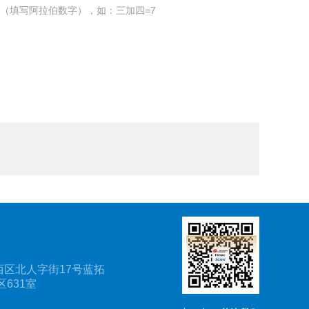
（填写阿拉伯数字），如：三加四=7
区北人字街17号蓝拓
631室