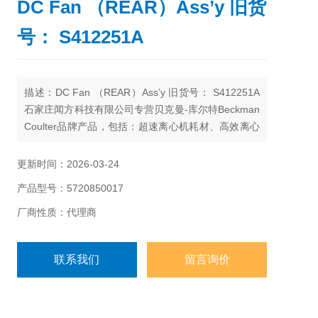
DC Fan （REAR）Ass’y 旧货
号： S412251A
描述：DC Fan （REAR）Ass’y 旧货号： S412251A
石家庄闻方科技有限公司专营贝克曼-库尔特Beckman
Coulter品牌产品，包括：超速离心机耗材、高效离心
机耗材、台式离心机耗材、离心机工具、Agencourt核
酸提取和纯化试剂、自动化工作站耗材、Echo耗材、
更新时间：2026-03-24
颗粒特性和计数产品试剂耗材、流式细胞仪试剂耗材
产品型号：5720850017
和软件、MD美谷分子酶标板/微孔板。
厂商性质：代理商
联系我们
留言询价