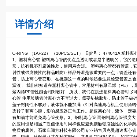
详情介绍
O-RING （1AP22） （10PCS/SET） 旧货号： 474041
1、塑料离心管 塑料离心管的优点是透明或者是半透明的，它的
形，抗有机溶剂腐蚀性差，使用寿命短。 塑料离心管都有管盖，
射性或强腐蚀性的样品时防止样品外泄是很重要的一点；管盖还有
管，防止离心管变形。在挑选这一点的时候还要注意检查管盖是否
漏液； 我们都知道在塑料离心管中，常用材料有聚乙烯（PE），
聚丙烯PP管性能会相对较好，所以，我们在挑选塑料离心管时尽
心管 使用玻璃管时离心力不宜过大，需要垫橡胶垫，防止管子破
盖子封闭性不够好，液体就不能加满（针对高速离心机且使用角转
染转子和离心腔，影响感应器正常工作。超速离心时，液体一定要
有加满才能避免离心管变形。3、钢制离心管 而钢制离心管强度
的应用也是相当广泛但使用时同样也应避免接触强腐蚀性的化学药
物质的腐蚀。石家庄闻方科技有限公司专业销售贝克曼超速离心管
管、磁珠、适配器及其各种零部件，常备现货1694多种。如需了