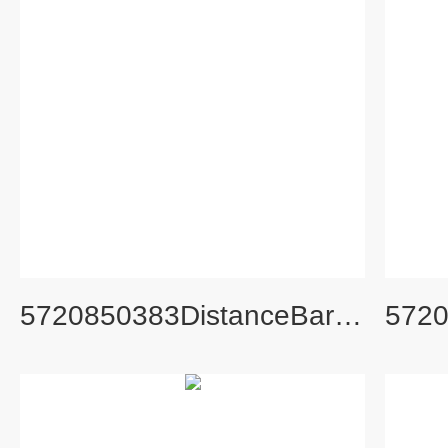
5720850383DistanceBar(SP)Ass’y旧货号S312581A