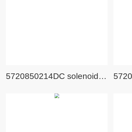
5720850214DC solenoid assy 旧货号： S412228A