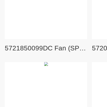
5721850099DC Fan (SP)Ass’y 旧货号： S413993A