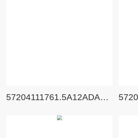
57204111761.5A12ADAPTOR(10PCS/SET)旧货号336682A