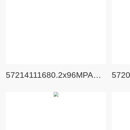
57214111680.2x96MPADAPTOR(2PCS/SET)旧货号S408786A