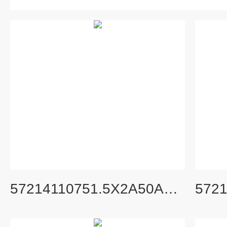
57214110751.5X2A50ADAPTOR(2PCS/SET)旧货号S407652A