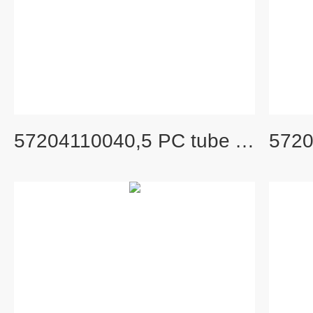
57204110040,5 PC tube Tube-UC 旧货号： S300533A