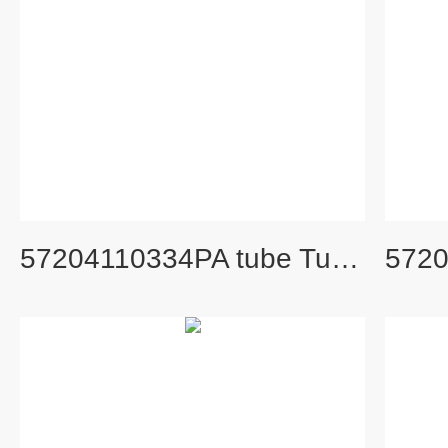
57204110334PA tube Tube-UC 旧货号： 329561A