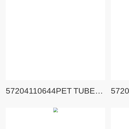
57204110644PET TUBE (50PCS/SET) 旧货号： S303272A