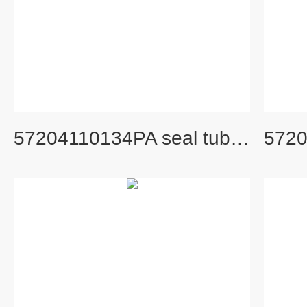
57204110134PA seal tube Tube-UC 旧货号： S303694A