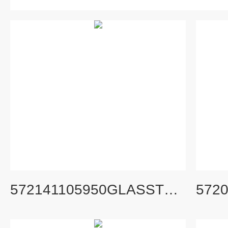
572141105950GLASSTUBEASSY(10PCS/BOX)旧货号473866A