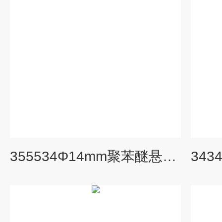
355534Φ14mm聚苯醚悬浮适配器358650,358649