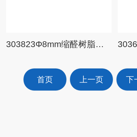
303823Φ8mm缩醛树脂管套适配器344091,355657
首页
上一页
下