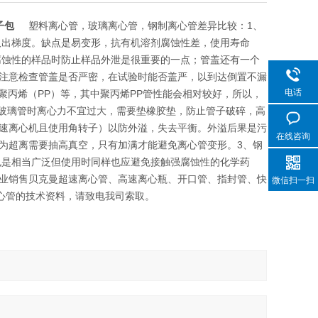
转子包
塑料离心管，玻璃离心管，钢制离心管差异比较：1、
取出梯度。缺点是易变形，抗有机溶剂腐蚀性差，使用寿命
腐蚀性的样品时防止样品外泄是很重要的一点；管盖还有一个
注意检查管盖是否严密，在试验时能否盖严，以到达倒置不漏
电话
聚丙烯（PP）等，其中聚丙烯PP管性能会相对较好，所以，
用玻璃管时离心力不宜过大，需要垫橡胶垫，防止管子破碎，高
速离心机且使用角转子）以防外溢，失去平衡。外溢后果是污
在线咨询
为超离需要抽高真空，只有加满才能避免离心管变形。3、钢
也是相当广泛但使用时同样也应避免接触强腐蚀性的化学药
业销售贝克曼超速离心管、高速离心瓶、开口管、指封管、快
微信扫一扫
心管的技术资料，请致电我司索取。