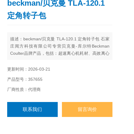
beckman/贝克曼 TLA-120.1
定角转子包
描述：beckman/贝克曼 TLA-120.1 定角转子包 石家
庄闻方科技有限公司专营贝克曼-库尔特Beckman
Coulter品牌产品，包括：超速离心机耗材、高效离心
机耗材、台式离心机耗材、离心机工具、Agencourt核
酸提取和纯化试剂、自动化工作站耗材、Echo耗材、
更新时间：2026-03-21
颗粒特性和计数产品试剂耗材、流式细胞仪试剂耗材
产品型号：357655
和软件、MD美谷分子酶标板/微孔板。
厂商性质：代理商
联系我们
留言询价