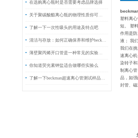
在选购离心瓶时是否需要考虑品牌选择
beckma
关于聚碳酸酯离心瓶的物理性质你可了解么
塑料离心
短。 塑
了解一下一次性吸头的用途及特点吧
作用是防
清洁与存放：如何正确保养和维护beckman355607离心瓶？
液； 我
我们在挑
薄壁聚丙烯开口管是一种常见的实验室用具
速离心机
染转子和
你知道荧光素钾盐适合做哪些实验么
制离心管
品，如强
了解一下beckman超速离心管测试样品与试验过程
封管、磁