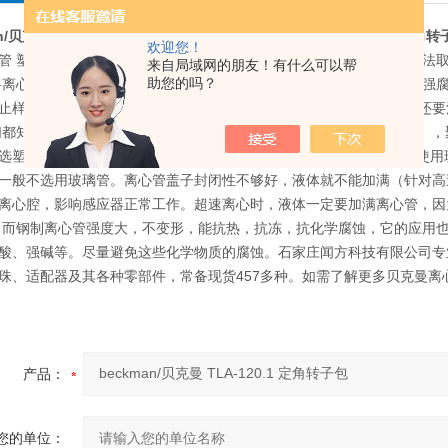
n/贝克曼 TLA-120.1 定角转子包
beckman/贝克曼 TLA-120.1 定角
欢迎您！
管 塑料离心管的优点是透明或者是半透明的，它的硬度小，可用穿刺法
来自局域网的朋友！有什么可以帮
助您的吗？
料离心管都有管盖，它的作用是防止样品外泄，尤其是用于有放射性或强
止样品挥发以及支持离心管，防止离心管变形。在挑选这一点的时候还要
们都知道在塑料离心管中，常用材料有聚乙烯（PE），聚碳酸酯（PC），
选塑料离心管时尽可能的考虑聚丙烯的塑料离心管。2、玻璃离心管 使
一般不选用玻璃管。离心管盖子封闭性不够好，液体就不能加满（针对高
离心腔，影响感应器正常工作。超速离心时，液体一定要加满离心管，因
 而钢制离心管强度大，不变形，能抗热，抗冻，抗化学腐蚀，它的应用
酸、强碱等。尽量避免这些化学物质的腐蚀。石家庄闻方科技有限公司专
珠、适配器及其各种零部件，常备现货457多种。如需了解更多贝克曼离
产品：
您的单位：