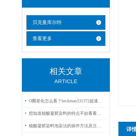
贝克曼库尔特
查看更多
相关文章
ARTICLE
O圈老化怎么看？beckman331372超速离心管管帽密封失效的4个肉眼征兆与更换节奏
想知道核酸凝胶染料的特点不妨看看这些
核酸凝胶染料泡染法的操作方法及注意事项
详