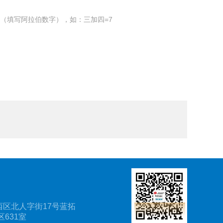
（填写阿拉伯数字），如：三加四=7
区北人字街17号蓝拓
631室