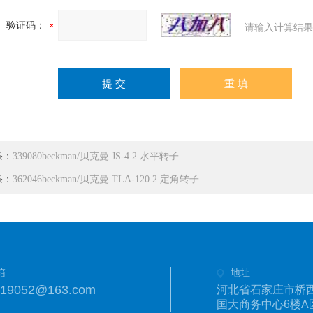
验证码：
请输入计算结果
条：
339080beckman/贝克曼 JS-4.2 水平转子
条：
362046beckman/贝克曼 TLA-120.2 定角转子
箱
地址
019052@163.com
河北省石家庄市桥西
国大商务中心6楼A区